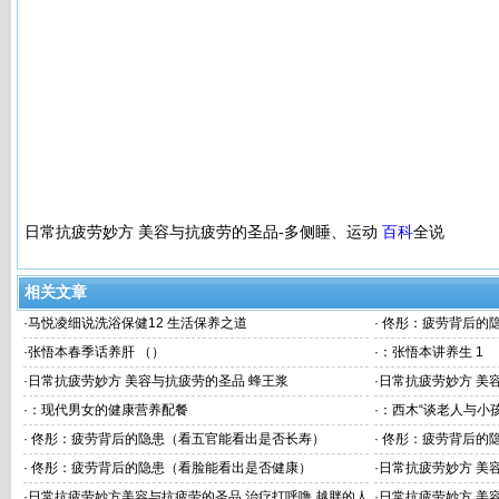
日常抗疲劳妙方 美容与抗疲劳的圣品-多侧睡、运动
百科
全说
相关文章
·
马悦凌细说洗浴保健12 生活保养之道
·
佟彤：疲劳背后的
命）
·
张悟本春季话养肝 （）
·
：张悟本讲养生 1
·
日常抗疲劳妙方 美容与抗疲劳的圣品 蜂王浆
·
日常抗疲劳妙方 美
·
：现代男女的健康营养配餐
·
：西木“谈老人与小孩
·
佟彤：疲劳背后的隐患（看五官能看出是否长寿）
·
佟彤：疲劳背后的
·
佟彤：疲劳背后的隐患（看脸能看出是否健康）
·
日常抗疲劳妙方 美
·
日常抗疲劳妙方美容与抗疲劳的圣品 治疗打呼噜 越胖的人
·
日常抗疲劳妙方 美容