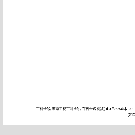
百科全说-湖南卫视百科全说-百科全说视频(
http://bk.wdsjz.com
冀IC