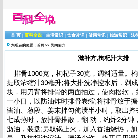
首 页
|
百科全说
|
生活常识
|
饮食常识
|
健康常识
|
旅游常识
|
法
您现在的位置：
首页
>>
民间偏方
滋补方,枸杞汁大排
排骨1000克，枸杞子30克，调料适量。
提取浓缩汁30毫升;将大排洗净控水后，剁成
块，用刀背将排骨的两面拍过，使肉松软，
一小口，以防油炸时排骨卷缩;将排骨放于
酱油、葱段、姜末拌匀俺渍半小时，取出控
七成热时，放排骨推散，翻 动，约炸2分钟
沥油，装盘;另取锅上火，加入香油烧热，