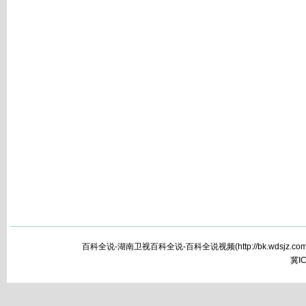
百科全说-湖南卫视百科全说-百科全说视频(
http://bk.wdsjz.com
冀IC