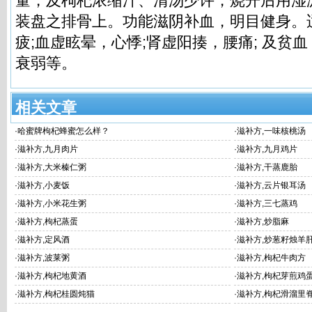
量，及枸杞浓缩汁、清汤少许，烧开后用湿
装盘之排骨上。功能滋阴补血，明目健身。
疲;血虚眩晕，心悸;肾虚阳揍，腰痛; 及贫
衰弱等。
相关文章
·
哈蜜牌枸杞蜂蜜怎么样？
·
滋补方,一味核桃汤
·
滋补方,九月肉片
·
滋补方,九月鸡片
·
滋补方,大米榛仁粥
·
滋补方,干蒸鹿胎
·
滋补方,小麦饭
·
滋补方,云片银耳汤
·
滋补方,小米花生粥
·
滋补方,三七蒸鸡
·
滋补方,枸杞蒸蛋
·
滋补方,炒脂麻
·
滋补方,定风酒
·
滋补方,炒葱籽烛羊
·
滋补方,波莱粥
·
滋补方,枸杞牛肉方
·
滋补方,枸杞地黄酒
·
滋补方,枸杞芽煎鸡
·
滋补方,枸杞桂圆炖猫
·
滋补方,枸杞滑溜里