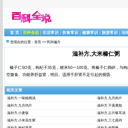
首 页
|
百科全说
|
生活常识
|
饮食常识
|
健康常识
|
旅游常识
|
法
您现在的位置：
首页
>>
民间偏方
滋补方,大米榛仁粥
榛子仁SO克，枸杞子35克，粳米50一100克。将榛子仁捣碎，与
空腹食。功能养肝益肾，明目。适用于肝肾不足引起的视昏.
相关文章
·
滋补方,一味核桃汤
·
滋补方,九月肉片
·
滋补方,九月鸡片
·
滋补方,干蒸鹿胎
·
滋补方,小麦饭
·
滋补方,云片银耳汤
·
滋补方,小米花生粥
·
滋补方,三七蒸鸡
·
滋补方,枸杞蒸蛋
·
滋补方,炒脂麻