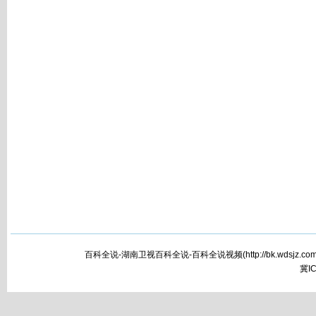
百科全说-湖南卫视百科全说-百科全说视频(
http://bk.wdsjz.com
冀IC