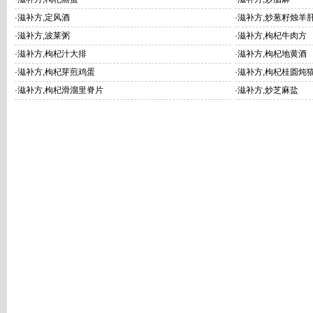
·
滋补方,定风酒
·
滋补方,炒葱籽烛羊
·
滋补方,波莱粥
·
滋补方,枸杞牛肉方
·
滋补方,枸杞汁大排
·
滋补方,枸杞地黄酒
·
滋补方,枸杞芽煎鸡蛋
·
滋补方,枸杞桂圆炖
·
滋补方,枸杞滑溜里脊片
·
滋补方,炒芝麻盐