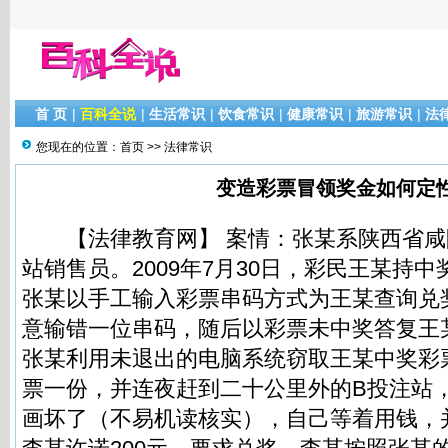
首 页
|
百科全说
|
生活常识
|
饮食常识
|
健康常识
|
旅游常识
|
法
您现在的位置：
首页
>>
法律常识
变造彩票冒领奖金如何定
【法律教育网】 案情：张某系陕西省咸
站销售员。2009年7月30日，彩民王某持
张某以手工输入彩票串码方式为王某查询兑
意输错一位串码，随后以彩票未中奖答复王
张某利用未退出的电脑系统窃取王某中奖彩
票一份，并连夜赶到二十公里外的B投注站
画坏了（不易机读核实），自己等着用钱，