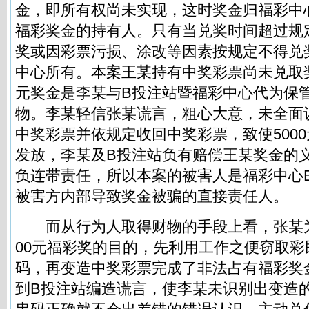
金，即所有权尚未实现，这时奖金归福彩中
福彩奖金的持有人。只有当兑奖时间超过规
奖或因彩票污损、涂改等因素按规定不得兑
中心所有。本案王某持有中奖彩票尚未兑取奖
元奖金是李某与B投注站暨福彩中心代为保
物。李某轻信张某谎言，粗心大意，未全面
中奖彩票并依规定收回中奖彩票，致使500
发放，李某及B投注站负有赔偿王某奖金的
负连带责任，所以本案的被害人是福彩中心
被害方内部导致奖金被骗的直接责任人。
而从行为人取得财物的手段上看，张某为
00元福彩奖的目的，先利用工作之便窃取彩
码，再变造中奖彩票完成了非法占有福彩奖
到B投注站编造谎言，使李某未识别出变造