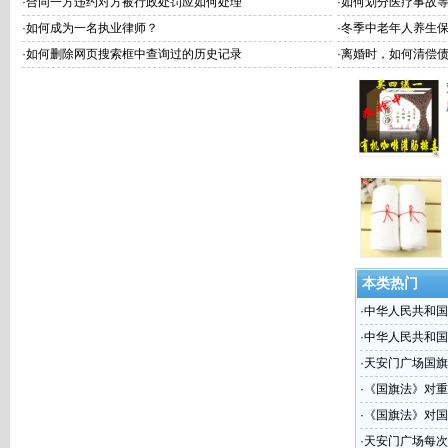
·
合同一方违约对方被行政处罚应如何处理
·
如何划分医疗事故
·
如何成为一名执业律师？
·
冬季中老年人养生保
·
如何删除网页搜索框中查询过的历史记录
·
离婚时，如何清偿债
本类热门
·
中华人民共和国
军军旗、中国共
·
中华人民共和国
旗帜能否在一起
·
天安门广场国旗
·
《国旗法》对重
日升挂国旗有什
·
《国旗法》对国
·
天安门广场每次