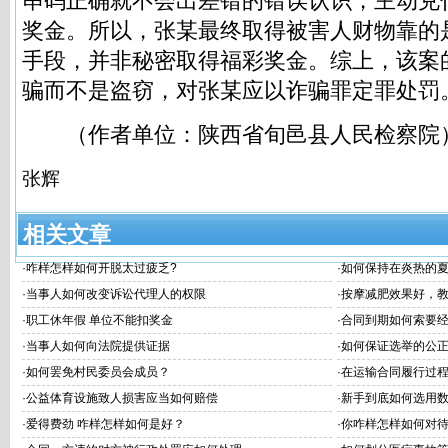
串码正确就不会出差错的错误认识，主动兑付
奖金。所以，张某最终取得被害人财物靠的
手段，并非秘密取得福彩奖金。综上，该案
骗而不是盗窃，对张某应以诈骗罪定罪处罚
（作者单位：陕西省旬邑县人民检察院
张辉
相关文章
·
咋样怎样如何开脱太过疲乏?
·
如何保持在炎热的
·
当事人如何改变诉讼代理人的权限
·
按摩减肥效果好，
·
职工休年假 单位不能扣奖金
·
合同到期如何索要
·
当事人如何向法院提供证据
·
如何保证选举的公
·
如何罢免村民委员会成员？
·
在运输合同履行过
·
公益体育设施致人损害应当如何赔偿
·
新手到底如何选用
·
爱得费劲 咋样怎样如何是好？
·
你咋样怎样如何对