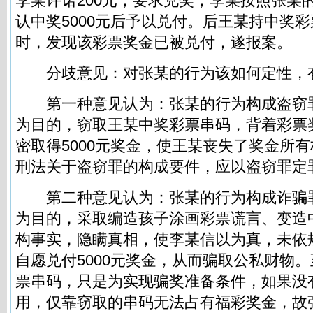
李某许诺200元，要求兑奖，李某按照张某
认中奖5000元后予以兑付。后王某持中奖
时，发现该彩票奖金已被兑付，遂报案。
分歧意见：对张某的行为该如何定性，
第一种意见认为：张某的行为构成盗窃
为目的，窃取王某中奖彩票串码，背着彩票
密取得5000元奖金，使王某丧失了奖金所
刑法关于盗窃罪的构成要件，应以盗窃罪定
第二种意见认为：张某的行为构成诈骗
为目的，采取编造孩子涂画彩票谎言、变造
构事实，隐瞒真相，使李某信以为真，未依
自愿兑付5000元奖金，从而骗取公私财物
票串码，只是为实现骗奖准备条件，如果没
用，仅靠窃取的串码无法占有福彩奖金，故