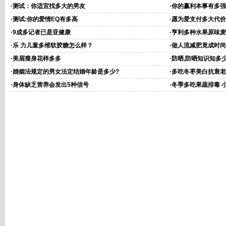
·
测试：你适宜找多大的男友
·
你的赢利本事有多强
·
测试:你的爱情EQ有多高
·
愿为爱支付多大代价
·
9成多记者已是亚健康
·
亨利多种水果原味麦
·
乐 力儿童多维软胶糖怎么样？
·
做人流减肥竟成时尚
·
美眉瘦身花样多多
·
防晒,防晒知识知多
·
婚姻法规定的男女法定结婚年龄是多少?
·
多吃冬枣美白抗衰老
·
身体缺乏营养会发出5种信号
·
冬季多吃果蔬排毒 