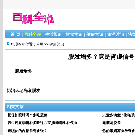
首 页
|
百科全说
|
生活常识
|
饮食常识
|
健康常识
|
旅游常识
|
法
您现在的位置：
首页
>>
健康常识
脱发增多？竟是肾虚信号
脱发增多
防治未老先衰脱发
相关文章
·
想保护眼睛吗？多吃菠菜
·
儿童多动症：影响孩
·
养生说夏季清补多吃这八宝,夏季养生补气血
·
电脑与脱发
·
瞧瞧你的占据欲有多强？
·
你的婚姻离快乐有多