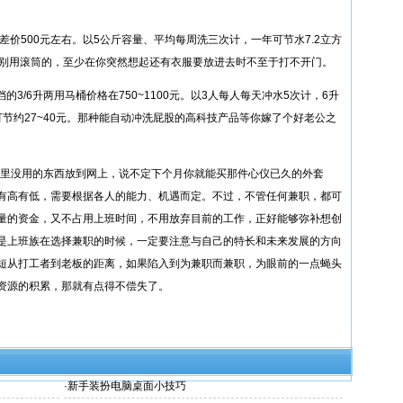
差价500元左右。以5公斤容量、平均每周洗三次计，一年可节水7.2立方
，别用滚筒的，至少在你突然想起还有衣服要放进去时不至于打不开门。
档的3/6升两用马桶价格在750~1100元。以3人每人每天冲水5次计，6升
可节约27~40元。那种能自动冲洗屁股的高科技产品等你嫁了个好老公之
家里没用的东西放到网上，说不定下个月你就能买那件心仪已久的外套
有高有低，需要根据各人的能力、机遇而定。不过，不管任何兼职，都可
量的资金，又不占用上班时间，不用放弃目前的工作，正好能够弥补想创
是上班族在选择兼职的时候，一定要注意与自己的特长和未来发展的方向
短从打工者到老板的距离，如果陷入到为兼职而兼职，为眼前的一点蝇头
资源的积累，那就有点得不偿失了。
·
新手装扮电脑桌面小技巧