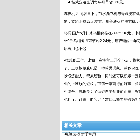
1.5P挂式定速空调每年可节省120元。
洗衣机:相同容量下，节水洗衣机与普通洗衣机
米，节约水费12元左右。用普通双缸洗衣机
马桶:国产6升抽水马桶价格在700~900元，中
比9升马桶每月可节约2.24元，用双键的一年
后再用也不迟。
-找兼职工作。比如，在淘宝上开个小店，将
了。上班族做兼职是一种常见现象。兼职职位
以锻炼能力、积累经验，同时还可以积累一定
业的上班族的短板，可谓一举两得的好事。但
相结合。兼职是为了缩短自主创业的距离，缩
小利斤斤计较，而忘记了对自己能力的锻炼和
相关文章
·
电脑技巧 新手常用