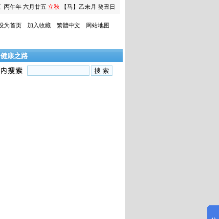
五
丙午年 六月廿五
立秋
【马】乙未月 癸丑日
设为首页
加入收藏
繁體中文
网站地图
|
健康之路