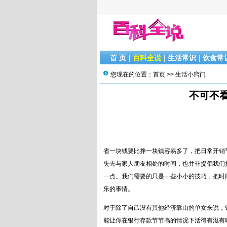
首 页
|
百科全说
|
生活常识
|
饮食常
您现在的位置：
首页
>>
生活小窍门
不可不
省一块钱要比挣一块钱容易多了，把日常开销
失去与家人朋友相处的时间，也并非提倡我们
一点。我们需要的只是一些小小的技巧，把时
乐的事情。
对于除了自己没有其他经济靠山的单女来说，
能让你在银行存款节节高的情况下活得有滋有