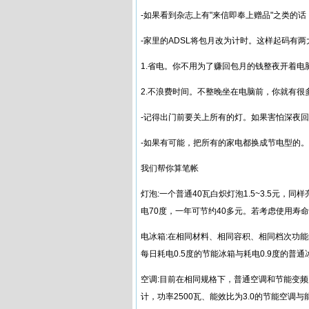
-如果看到杂志上有"来信即奉上赠品"之类的
-家里的ADSL将包月改为计时。这样起码有两大
1.省电。你不用为了赚回包月的钱整夜开着电
2.不浪费时间。不整晚坐在电脑前，你就有
-记得出门前要关上所有的灯。如果害怕深夜
-如果有可能，把所有的家电都换成节电型的。
我们帮你算笔帐
灯泡:一个普通40瓦白炽灯泡1.5~3.5元，
电70度，一年可节约40多元。若考虑使用寿
电冰箱:在相同材料、相同容积、相同档次功能
每日耗电0.5度的节能冰箱与耗电0.9度的普
空调:目前在相同规格下，普通空调和节能变频
计，功率2500瓦、能效比为3.0的节能空调