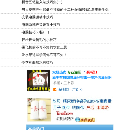
·
拼音五笔输入法技巧集(一)
·
男人夏季养生保健不可缺的十二种食物(转载),夏季养生保
健
·
安装电脑驱动小技巧
·
电脑系统声音设置小技巧
·
电脑技巧60招(一)
·
轻松拔去鸭毛的小技巧
·
乘飞机前不可不知的饮食三忌
·
吃水果这些学问你不可不知！
·
冬季和面加水有技巧
本类热门