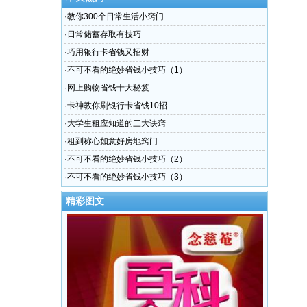
·
教你300个日常生活小窍门
·
日常储蓄存取有技巧
·
巧用银行卡省钱又招财
·
不可不看的绝妙省钱小技巧（1）
·
网上购物省钱十大秘笈
·
卡神教你刷银行卡省钱10招
·
大学生租应知道的三大诀窍
·
租到称心如意好房地窍门
·
不可不看的绝妙省钱小技巧（2）
·
不可不看的绝妙省钱小技巧（3）
精彩图文