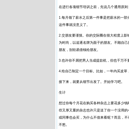
在进行各项细节培训之前，先说几个通用原则:
1.每月领了薪水之后第一件事是把薪水的一
这件事就没意义了。
2.交朋友要谨慎。你的交际圈在很大程度上
为时尚，以追逐名牌为面子的朋友。不顾自己
朋友，别轻易借钱给朋友。
3.也许你不屑把男人当成提款机，但也千万不
4.给自己制定一个目标。比如，一年内买皮草
接下来，就要从细节出发了。开始学习吧。
生计
想过你每个月花在购买各种杂志上要花多少钱
些又厚又重的杂志也许只是送了你一个没用的
或同事也会买，为什么不借来看呢？而且，不看
不愁。