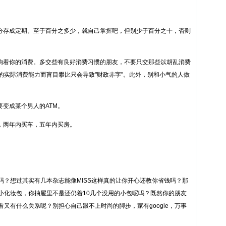
部分存成定期。至于百分之多少，就自己掌握吧，但别少于百分之十，否则
影响着你的消费。多交些有良好消费习惯的朋友，不要只交那些以胡乱消费
的实际消费能力而盲目攀比只会导致"财政赤字"。此外，别和小气的人做
要变成某个男人的ATM。
，两年内买车，五年内买房。
吗？想过其实有几本杂志能像MISS这样真的让你开心还教你省钱吗？那
小化妆包，你抽屉里不是还仍着10几个没用的小包呢吗？既然你的朋友
又有什么关系呢？别担心自己跟不上时尚的脚步，家有google，万事