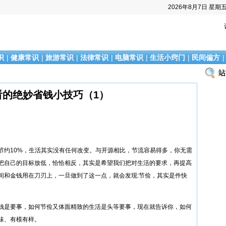
2026年8月7日
星期
识
|
健康常识
|
旅游常识
|
法律常识
|
电脑常识
|
生活小窍门
|
民间偏方
看的绝妙省钱小技巧（1）
节约10%，生活其实没有任何改变。与开源相比，节流容易得多，你无需
把自己的目标放低，恰恰相反，其实是希望我们把对生活的要求，再提高
间和金钱用在刀刃上，一旦做到了这一点，就会发现:节俭，其实是件快
钱是要事，如何节俭又体面精致的生活是头等要事，现在就告诉你，如何
味、有模有样。