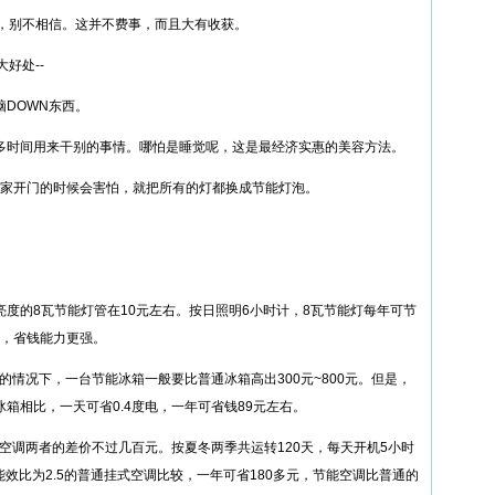
话，别不相信。这并不费事，而且大有收获。
好处--
脑DOWN东西。
很多时间用来干别的事情。哪怕是睡觉呢，这是最经济实惠的美容方法。
回家开门的时候会害怕，就把所有的灯都换成节能灯泡。
同样亮度的8瓦节能灯管在10元左右。按日照明6小时计，8瓦节能灯每年可节
命，省钱能力更强。
的情况下，一台节能冰箱一般要比普通冰箱高出300元~800元。但是，
通冰箱相比，一天可省0.4度电，一年可省钱89元左右。
空调两者的差价不过几百元。按夏冬两季共运转120天，每天开机5小时
与能效比为2.5的普通挂式空调比较，一年可省180多元，节能空调比普通的